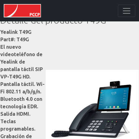
Detalle del producto T49G
Yealink T49G
Part#: T49G
El nuevo
videoteléfono de
Yealink de
pantalla táctil SIP
VP-T49G HD.
Pantalla táctil. Wi-
Fi 802.11 a/b/g/n.
Bluetooth 4.0 con
tecnología EDR.
Salida HDMI.
Teclas
programables.
Grabación de