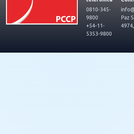
0810-345-
info@
9800
Paz S
+54-11-
4974
5353-9800