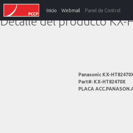
Inicio
Webmail
Panel de Control
Detalle del producto KX
Panasonic KX-HT82470
Part#: KX-HT82470X
PLACA ACC.PANASON.