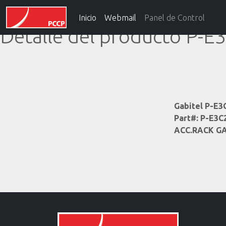
Inicio
Webmail
Panel de Control
Detalle del producto P-
Gabitel P-E
Part#: P-E3
ACC.RACK GA