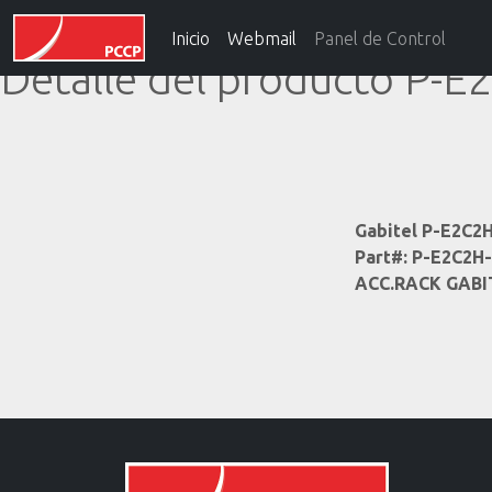
Inicio
Webmail
Panel de Control
Detalle del producto P-
Gabitel P-E2C2
Part#: P-E2C2H
ACC.RACK GABI