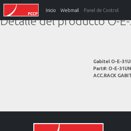
Inicio
Webmail
Panel de Control
Detalle del producto O-
Gabitel O-E-31
Part#: O-E-31U
ACC.RACK GABIT