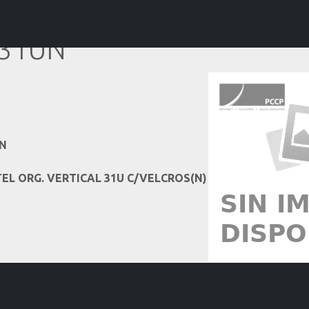
E-31UN
UN
N
EL ORG. VERTICAL 31U C/VELCROS(N)