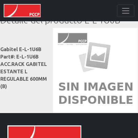
Detalle del producto E-L-1U6B
Gabitel E-L-1U6B
Part#: E-L-1U6B
ACC.RACK GABITEL
ESTANTE L
REGULABLE 600MM
(B)