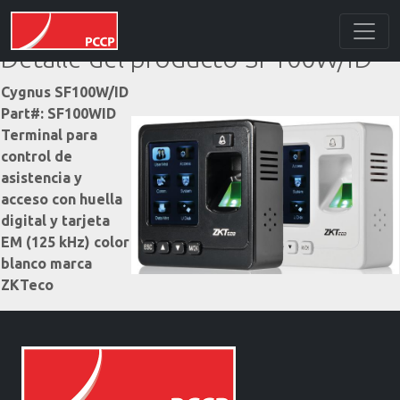
Detalle del producto SF100W/ID
Cygnus SF100W/ID
Part#: SF100WID
Terminal para
control de
asistencia y
acceso con huella
digital y tarjeta
EM (125 kHz) color
blanco marca
ZKTeco