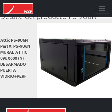
Detalle del producto PS-9U6N
Attic PS-9U6N
Part#: PS-9U6N
MURAL ATTIC
09UX600 (N)
DESARMADO
PUERTA
VIDRIO+PERF