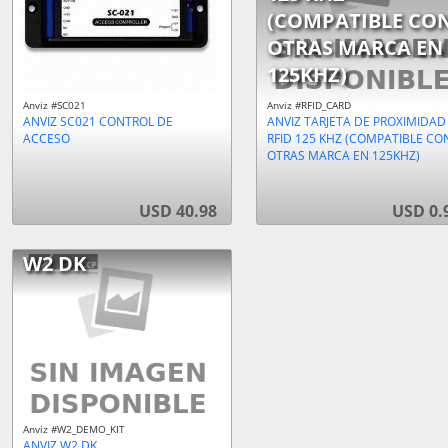
(COMPATIBLE CO
OTRAS MARCA EN
125KHZ)
Anviz #SC021
Anviz #RFID_CARD
ANVIZ SC021 CONTROL DE
ANVIZ TARJETA DE PROXIMIDAD
ACCESO
RFID 125 KHZ (COMPATIBLE CO
OTRAS MARCA EN 125KHZ)
USD 40.98
USD 0.
W2 DK
Anviz #W2_DEMO_KIT
ANVIZ W2 DK