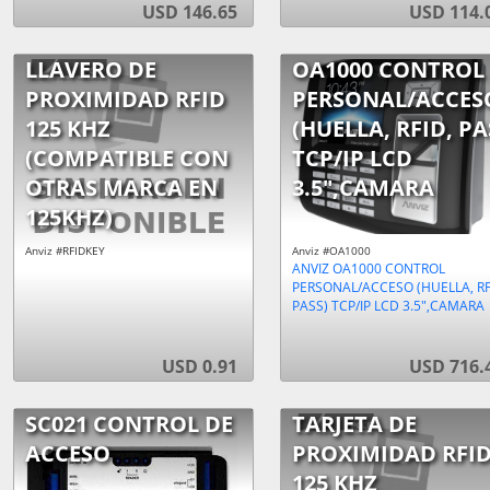
USD 146.65
USD 114.
LLAVERO DE
OA1000 CONTROL
PROXIMIDAD RFID
PERSONAL/ACCES
125 KHZ
(HUELLA, RFID, PA
(COMPATIBLE CON
TCP/IP LCD
OTRAS MARCA EN
3.5",CAMARA
125KHZ)
Anviz #RFIDKEY
Anviz #OA1000
ANVIZ OA1000 CONTROL
PERSONAL/ACCESO (HUELLA, RF
PASS) TCP/IP LCD 3.5",CAMARA
USD 0.91
USD 716.
SC021 CONTROL DE
TARJETA DE
ACCESO
PROXIMIDAD RFI
125 KHZ