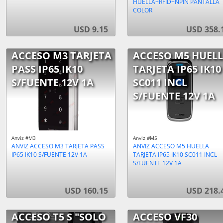
HUELLA+RFID+NPIN PANTALLA
COLOR
USD 9.15
USD 358.
ACCESO M3 TARJETA
ACCESO M5 HUEL
PASS IP65 IK10
TARJETA IP65 IK10
S/FUENTE 12V 1A
SC011 INCL
S/FUENTE 12V 1A
Anviz #M3
Anviz #M5
ANVIZ ACCESO M3 TARJETA PASS
ANVIZ ACCESO M5 HUELLA
IP65 IK10 S/FUENTE 12V 1A
TARJETA IP65 IK10 SC011 INCL
S/FUENTE 12V 1A
USD 160.15
USD 218.
ACCESO T5 S "SOLO
ACCESO VF30