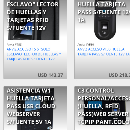
ESCLAVO" LECTOR
HUELLA TARJETA
DE HUELLAS Y
PASS S/FUENTE 12
TARJETAS RFID
1A
S/FUENTE 12V
Anviz #T5S
Anviz #VF30
ANVIZ ACCESO T5 S "SOLO
ANVIZ ACCESO VF30 HUELLA
ESCLAVO" LECTOR DE HUELLAS Y
TARJETA PASS S/FUENTE 12V 1A
TARJETAS RFID S/FUENTE 12V
USD 143.37
USD 218.
ASISTENCIA W1
C3 CONTROL
HUELLA TARJETA
PERSONAL/ACCES
PASS USB CLOUD
(HUELLA, RFID,
WEBSERVER
PASS)WEB SERVER
S/FUENTE 5V 1A
TCPIP PANT.COLO